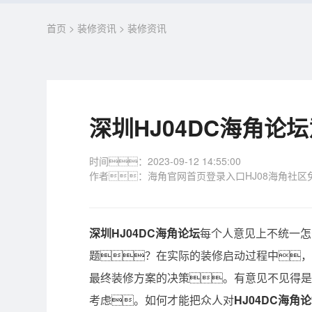
首页
>
装修资讯
>
装修资讯
深圳HJ04DC海角论
时间：2023-09-12 14:55:00
作者：海角官网首页登录入口HJ08海角社区免
深圳HJ04DC海角论坛
每个人意见上不统一怎
题？在实际的装修启动过程中
最终装修方案的决策。有意见不见得
考虑。如何才能把众人对
HJ04DC海角