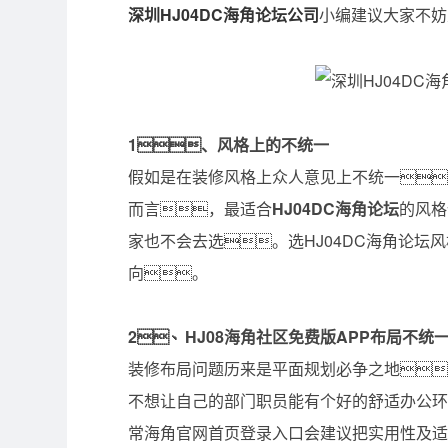
深圳HJ04DC海角论坛公司
小编建议大家不妨
1、风格上的不统一
假如是在装修风格上众人意见上不统一
而言，最适合
HJ04DC海角论坛
的风格
家也不会去选。选HJ04DC海角论
向。
2、HJ08海角社区免费版APP布局不统
装修布局问题历来是平面规划必争之地
不想让自己的部门职员能有个好的舒适办公
常海角官网首页登录入口会建议把实用性及