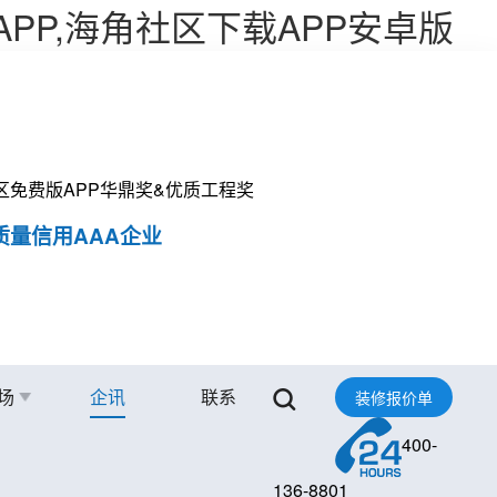
APP,海角社区下载APP安卓版
社区免费版APP华鼎奖&优质工程奖
质量信用AAA企业
场
企讯
联系
装修报价单
400-
136-8801