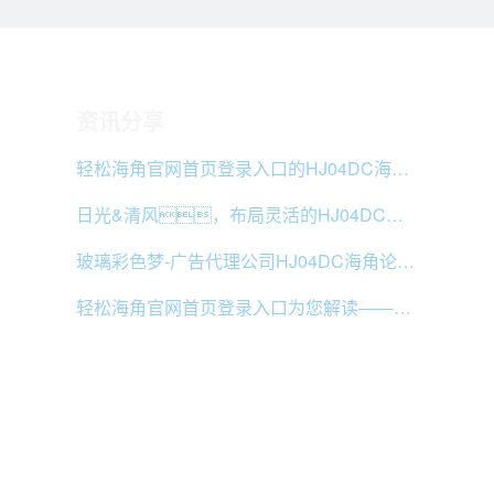
资讯分享
轻松海角官网首页登录入口的HJ04DC海角论坛类型
日光&清风，布局灵活的HJ04DC海角论坛案例鉴赏
​玻璃彩色梦-广告代理公司HJ04DC海角论坛案例赏析
轻松海角官网首页登录入口为您解读——HJ04DC海角论坛的十大风格
版权所有 © 2012-2020
海角官网首页登录入口（深圳）