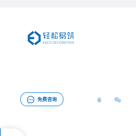
专注为您提供精美
HJ04DC海角论坛HJ08海角社区免费版APP
、
办公室施工
的海角社区下载APP安卓版式
HJ04DC海角论坛
智能解决方案
免费咨询