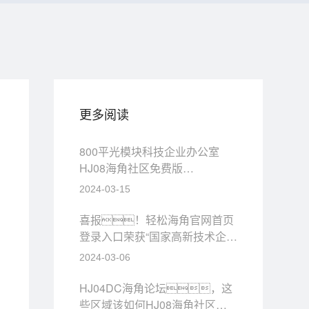
更多阅读
800平光模块科技企业办公室
HJ08海角社区免费版
APP，简约实用！
2024-03-15
喜报！轻松海角官网首页
登录入口荣获“国家高新技术企
业”认证！
2024-03-06
HJ04DC海角论坛，这
些区域该如何HJ08海角社区免