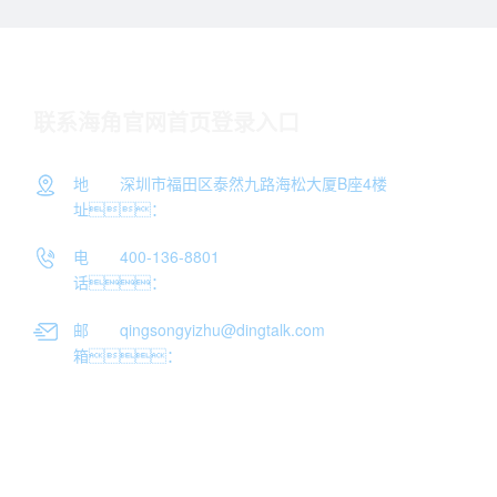
联系海角官网首页登录入口
地
深圳市福田区泰然九路海松大厦B座4楼
址：
电
400-136-8801
话：
邮
qingsongyizhu@dingtalk.com
箱：
工程HJ08海角社区免费版APP有限公司
粤ICP备72987738号