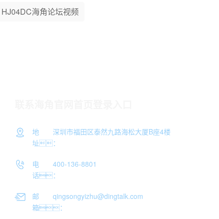
HJ04DC海角论坛视频
联系海角官网首页登录入口
地
深圳市福田区泰然九路海松大厦B座4楼
址：
电
400-136-8801
话：
邮
qingsongyizhu@dingtalk.com
箱：