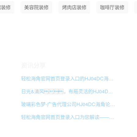
馆装修
美容院装修
烤肉店装修
咖啡厅装修
资讯分享
轻松海角官网首页登录入口的HJ04DC海角论坛类型
日光&清风，布局灵活的HJ04DC海角论坛案例鉴赏
​玻璃彩色梦-广告代理公司HJ04DC海角论坛案例赏析
轻松海角官网首页登录入口为您解读——HJ04DC海角论坛的十大风格