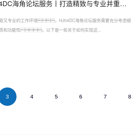
专业HJ04DC海角论坛服务丨打造精致与专业并重的工作环境
致又专业的工作环境，HJ04DC海角论坛服务需要充分考虑细
质和功能性。以下是一些关于如何实现这...
3
4
5
6
7
8