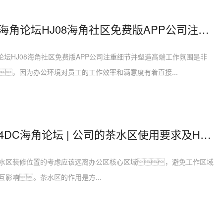
HJ04DC海角论坛HJ08海角社区免费版APP公司注重细节，塑造高端工作氛围
角论坛HJ08海角社区免费版APP公司注重细节并塑造高端工作氛围是非
，因为办公环境对员工的工作效率和满意度有着直接...
深圳HJ04DC海角论坛 | 公司的茶水区使用要求及HJ08海角社区免费版APP布置
水区装修位置的考虑应该远离办公区核心区域，避免工作区域
互影响。茶水区的作用是方...