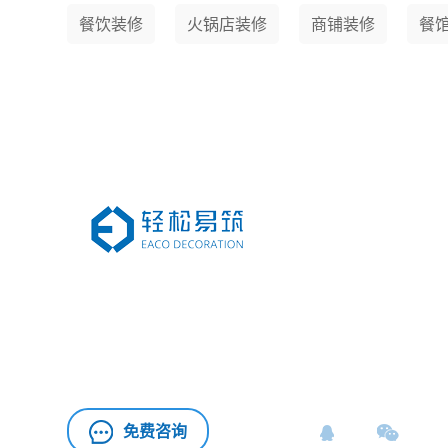
餐饮装修
火锅店装修
商铺装修
餐
专注为您提供精美
HJ04DC海角论坛HJ08海角社区免费版APP
、
办公室施工
的海角社区下载APP安卓版式
HJ04DC海角论坛
智能解决方案
免费咨询