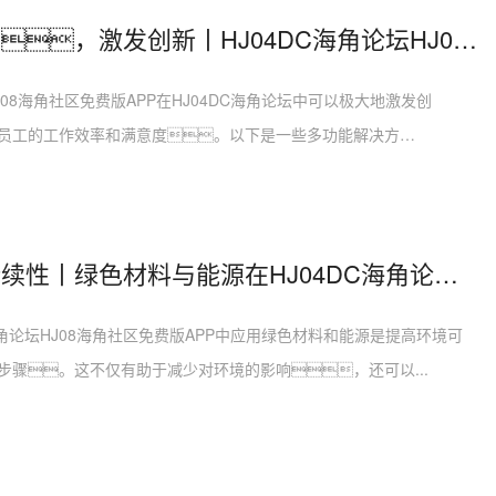
灵活空间，激发创新丨HJ04DC海角论坛HJ08海角社区免费版APP的多功能解决方案
08海角社区免费版APP在HJ04DC海角论坛中可以极大地激发创
员工的工作效率和满意度。以下是一些多功能解决方
...
环境可持续性丨绿色材料与能源在HJ04DC海角论坛HJ08海角社区免费版APP中的应用
海角论坛HJ08海角社区免费版APP中应用绿色材料和能源是提高环境可
步骤。这不仅有助于减少对环境的影响，还可以...