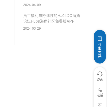
免费版APP才能显得精致？
2024-04-09
员工福利与舒适性的HJ04DC海角
论坛HJ08海角社区免费版APP
2024-03-29
获
取
方
案
咨询
电话