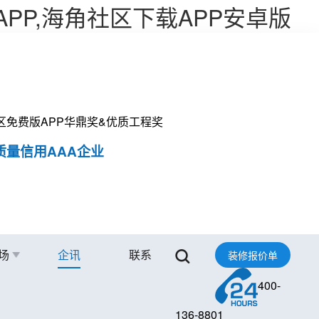
APP,海角社区下载APP安卓版
社区免费版APP华鼎奖&优质工程奖
质量信用AAA企业
场
企讯
联系
装修报价单
400-
136-8801