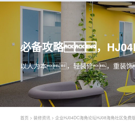
必备攻略，HJ0
以人为本，轻装修，重装饰
首页
>
装修资讯
>
企业HJ04DC海角论坛HJ08海角社区免费版