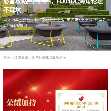
必备攻略，HJ04DC海角论坛
不踩坑
以人为本，轻装修，重装饰，共享办
公空间新知识
首页
>
装修资讯
>
现代HJ04DC海角论坛