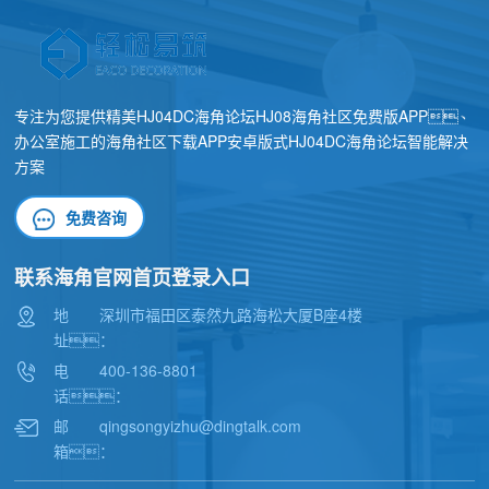
专注为您提供精美
HJ04DC海角论坛HJ08海角社区免费版APP
、
办公室施工
的海角社区下载APP安卓版式
HJ04DC海角论坛
智能解决
方案
免费咨询
联系海角官网首页登录入口
地
深圳市福田区泰然九路海松大厦B座4楼
址：
电
400-136-8801
话：
邮
qingsongyizhu@dingtalk.com
箱：